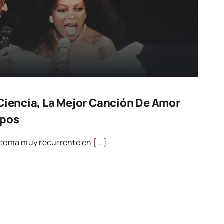
 Ciencia, La Mejor Canción De Amor
mpos
n tema muy recurrente en
[...]