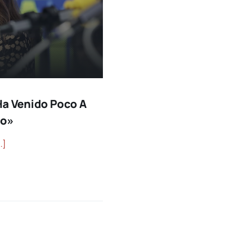
Ha Venido Poco A
ño»
..]