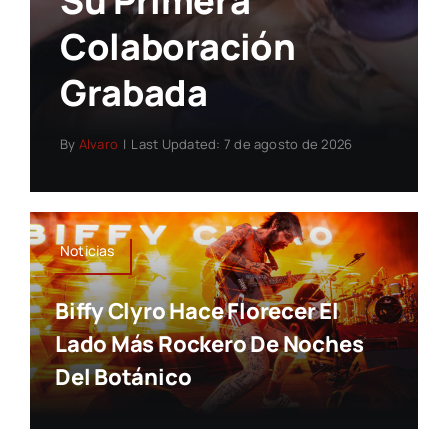
Su Primera
Colaboración
Grabada
By
Alvaro
|
Last Updated: 7 de agosto de 2026
Noticias
Biffy Clyro Hace Florecer El
Lado Más Rockero De Noches
Del Botánico