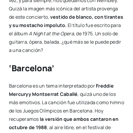
vez, y para siempre, nos quedamos con Wembley.
Quizá la imagen más icónica del artista provenga
de este concierto,
vestido de blanco, con tirantes
y su mostacho impoluto.
El título fue escrito para
el álbum
A Night at the Opera
, de 1975. Un solo de
guitarra, ópera, balada, ¿qué más se le puede pedir
a una canción?
‘Barcelona’
Barcelona es un tema interpretado por
Freddie
Mercury
y Montserrat Caballé
, quizá uno de los
más emotivos. La canción fue utilizada como himno
de los Juegos Olímpicos en Barcelona. Hoy
recuperamos
la versión que ambos cantaron en
octubre de 1988
, al aire libre, en el festival de