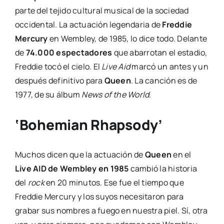
parte del tejido cultural musical de la sociedad
occidental. La actuación legendaria de
Freddie
Mercury
en Wembley, de 1985, lo dice todo. Delante
de
74.000 espectadores
que abarrotan el estadio,
Freddie tocó el cielo. El
Live Aid
marcó un antes y un
después definitivo para
Queen
. La canción es de
1977, de su álbum
News of the World
.
‘Bohemian Rhapsody’
Muchos dicen que la actuación de
Queen
en el
Live AID de Wembley en 1985
cambió la historia
del
rock
en 20 minutos. Ese fue el tiempo que
Freddie Mercury y los suyos necesitaron para
grabar sus nombres a fuego en nuestra piel. Sí, otra