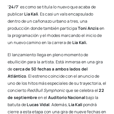
‘
24/7
‘ es como se titula lo nuevo que acaba de
publicar
Lia Kali
. Es casi un vals encapsulado
dentro de un cañonazo urbano a tres, una
producción donde también participa
Toni Anzis
en
la programación y el rhodes marcando el inicio de
un nuevo camino en la carrera de
Lia Kali.
El lanzamiento llega en pleno momento de
ebullición para la artista. Está inmersa en una gira
de
cerca de 50 fechas a ambos lados del
Atlántico
. El estreno coincide con el anuncio de
uno de los hitos más especiales de su trayectoria, el
concierto
Red Bull Symphonic
que se celebra el
22
de septiembre
en el
Auditorio Nacional
bajo la
batuta de
Lucas Vidal
. Además,
Lia Kali
pondrá
cierre a esta etapa con una gira de nueve fechas en