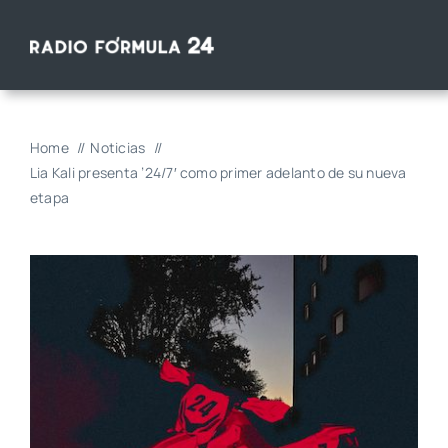
Saltar
al
contenido
Home
Noticias
Lia Kali presenta ’24/7′ como primer adelanto de su nueva
etapa