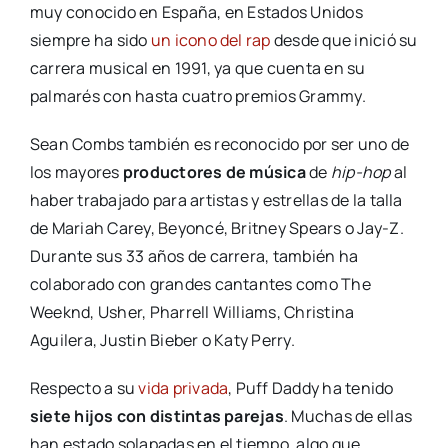
muy conocido en España, en Estados Unidos
siempre ha sido
un icono del rap
desde que inició su
carrera musical en 1991, ya que cuenta en su
palmarés con hasta cuatro premios Grammy.
Sean Combs también es reconocido por ser uno de
los mayores
productores de música
de
hip-hop
al
haber trabajado para artistas y estrellas de la talla
de Mariah Carey, Beyoncé, Britney Spears o Jay-Z.
Durante sus 33 años de carrera, también ha
colaborado con grandes cantantes como The
Weeknd, Usher, Pharrell Williams, Christina
Aguilera, Justin Bieber o Katy Perry.
Respecto a su
vida privada
, Puff Daddy ha tenido
siete hijos con distintas parejas
. Muchas de ellas
han estado solapadas en el tiempo, algo que