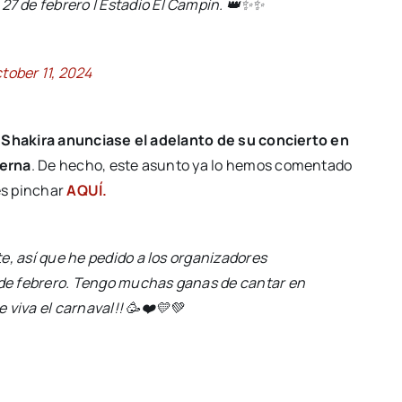
 de febrero | Estadio El Campín. 👑✨✨
tober 11, 2024
 Shakira anunciase el adelanto de su concierto en
herna
. De hecho, este asunto ya lo hemos comentado
des pinchar
AQUÍ.
e, así que he pedido a los organizadores
0 de febrero. Tengo muchas ganas de cantar en
 viva el carnaval!! 🥳❤️💛💚