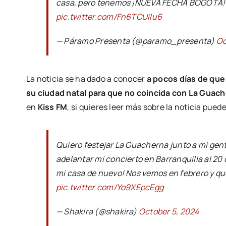
casa, pero tenemos ¡NUEVA FECHA BOGOTÁ! 27
pic.twitter.com/Fn6TCUilu6
— Páramo Presenta (@paramo_presenta)
Oc
La noticia se ha dado a conocer
a pocos días de que
su ciudad natal para que no coincida con La Guac
en
Kiss FM
, si quieres leer más sobre la noticia pue
Quiero festejar La Guacherna junto a mi gent
adelantar mi concierto en Barranquilla al 2
mi casa de nuevo! Nos vemos en febrero y que
pic.twitter.com/Yo9XEpcEgg
— Shakira (@shakira)
October 5, 2024