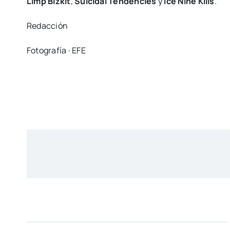
Limp Bizkit
,
Suicidal Tendencies
y
Ice Nine Kills
.
Redacción
Fotografía · EFE