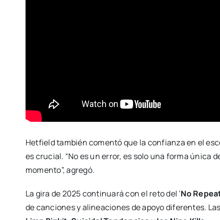
Hetfield también comentó que la confianza en el esce
es crucial. “No es un error, es solo una forma única 
momento”, agregó.
La gira de 2025 continuará con el reto del ‘
No Repea
de canciones y alineaciones de apoyo diferentes. L