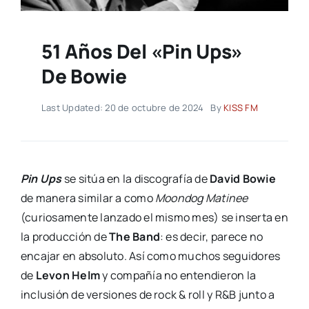
51 Años Del «Pin Ups»
De Bowie
Last Updated: 20 de octubre de 2024
By
KISS FM
P
in Ups
se sitúa en la discografía de
David Bowie
de manera similar a como
Moondog Matinee
(curiosamente lanzado el mismo mes) se inserta en
la producción de
The Band
: es decir, parece no
encajar en absoluto. Así como muchos seguidores
de
Levon Helm
y compañía no entendieron la
inclusión de versiones de rock & roll y R&B junto a