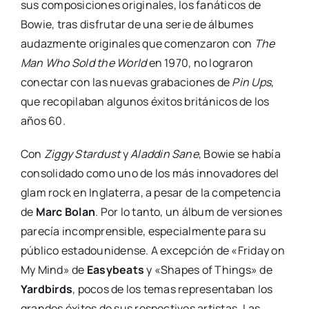
sus composiciones originales, los fanáticos de
Bowie, tras disfrutar de una serie de álbumes
audazmente originales que comenzaron con
The
Man Who Sold the World
en 1970, no lograron
conectar con las nuevas grabaciones de
Pin Ups
,
que recopilaban algunos éxitos británicos de los
años 60.
Con
Ziggy Stardust
y
Aladdin Sane
, Bowie se había
consolidado como uno de los más innovadores del
glam rock en Inglaterra, a pesar de la competencia
de
Marc Bolan
. Por lo tanto, un álbum de versiones
parecía incomprensible, especialmente para su
público estadounidense. A excepción de «Friday on
My Mind» de
Easybeats
y «Shapes of Things» de
Yardbirds
, pocos de los temas representaban los
grandes éxitos de sus respectivos artistas. Las