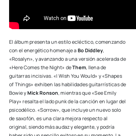
El álbum presenta un estilo ecléctico, comenzando
con el energético homenaje a
Bo Diddley
,
«Rosalyn», y avanzando a una versión acelerada de
«Here Comes the Night» de
Them
, llena de
guitarras incisivas. «I Wish You Would» y «Shapes
of Things» exhiben las habilidades guitarrísticas de
Bowie y
Mick Ronson
, mientras que «See Emily
Play» resalta el lado punk de la canción en lugar del
psicodélico. «Sorrow», que incluye un nuevo solo
de saxofón, es una clara mejora respecto al
original, siendo más audaz y elegante, y podría
haber sido un sencillo exitoso en su momento. La