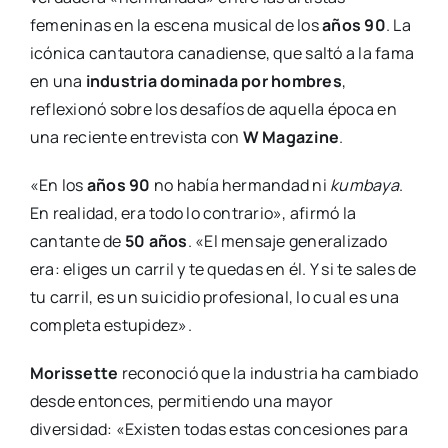
femeninas en la escena musical de los
años 90
. La
icónica cantautora canadiense, que saltó a la fama
en una
industria dominada por hombres
,
reflexionó sobre los desafíos de aquella época en
una reciente entrevista con
W Magazine
.
«En los
años 90
no había hermandad ni
kumbaya
.
En realidad, era todo lo contrario», afirmó la
cantante de
50 años
. «El mensaje generalizado
era: eliges un carril y te quedas en él. Y si te sales de
tu carril, es un suicidio profesional, lo cual es una
completa estupidez».
Morissette
reconoció que la industria ha cambiado
desde entonces, permitiendo una mayor
diversidad: «Existen todas estas concesiones para