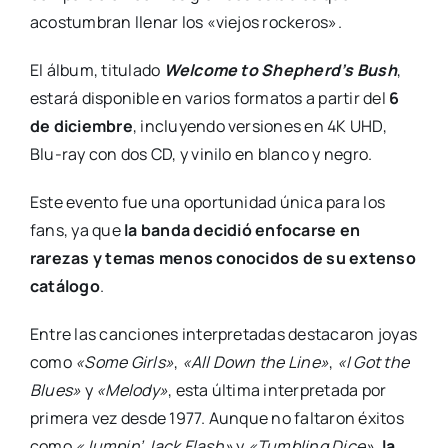
acostumbran llenar los «viejos rockeros».
El álbum, titulado
Welcome to Shepherd’s Bush
,
estará disponible en varios formatos a partir del
6
de diciembre
, incluyendo versiones en 4K UHD,
Blu-ray con dos CD, y vinilo en blanco y negro.
Este evento fue una oportunidad única para los
fans, ya que
la banda decidió enfocarse en
rarezas y temas menos conocidos de su extenso
catálogo
.
Entre las canciones interpretadas destacaron joyas
como
«Some Girls»
,
«All Down the Line»
,
«I Got the
Blues»
y
«Melody»
, esta última interpretada por
primera vez desde 1977. Aunque no faltaron éxitos
como
«Jumpin’ Jack Flash»
y
«Tumbling Dice»
,
la