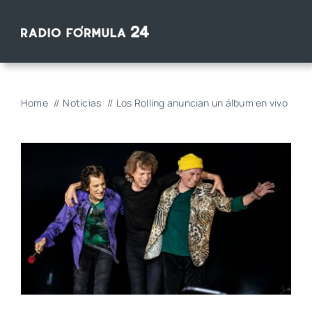
Saltar
al
contenido
Home
Noticias
Los Rolling anuncian un álbum en vivo