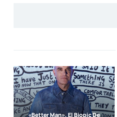
«Better Man», El Biopic De