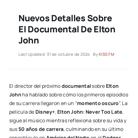
Nuevos Detalles Sobre
El Documental De Elton
John
Last Updated: 31 de octubre de 2024
By
KISS FM
El director del próximo
documental
sobre
Elton
John
ha hablado sobre cómo los primeros episodios
de su carrera llegaron en un “
momento oscuro
”. La
película de
Disney+
,
Elton John: Never Too Late
,
sigue al músico mientras reflexiona sobre su vida y
sus
50 años de carrera
, culminando en su último
espectáculo en
América del Norte
en el
Dodger