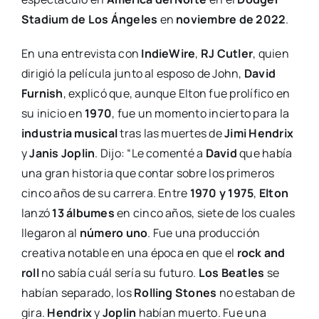
Stadium de Los Ángeles
en
noviembre de 2022
.
En una entrevista con
IndieWire
,
RJ Cutler
, quien
dirigió la película junto al esposo de John,
David
Furnish
, explicó que, aunque Elton fue prolífico en
su inicio en
1970
, fue un momento incierto para la
industria musical
tras las muertes de
Jimi Hendrix
y
Janis Joplin
. Dijo: “Le comenté a
David
que había
una gran historia que contar sobre los primeros
cinco años de su carrera. Entre
1970 y 1975
,
Elton
lanzó
13 álbumes
en cinco años, siete de los cuales
llegaron al
número uno
. Fue una producción
creativa notable en una época en que el
rock and
roll
no sabía cuál sería su futuro.
Los Beatles
se
habían separado, los
Rolling Stones
no estaban de
gira.
Hendrix
y
Joplin
habían muerto. Fue una