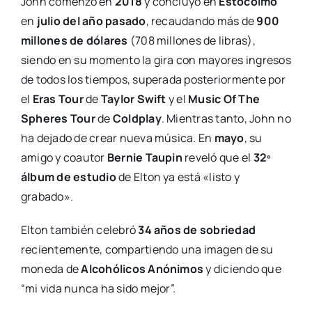
John comenzó en
2018
y concluyó en
Estocolmo
en
julio del año pasado
, recaudando más de
900
millones de dólares
(708 millones de libras),
siendo en su momento la gira con mayores ingresos
de todos los tiempos, superada posteriormente por
el
Eras Tour
de
Taylor Swift
y el
Music Of The
Spheres Tour
de
Coldplay
. Mientras tanto, John no
ha dejado de crear nueva música. En
mayo
, su
amigo y coautor
Bernie Taupin
reveló que el
32º
álbum de estudio
de Elton ya está «listo y
grabado».
Elton también celebró
34 años de sobriedad
recientemente, compartiendo una imagen de su
moneda de
Alcohólicos Anónimos
y diciendo que
“mi vida nunca ha sido mejor”.