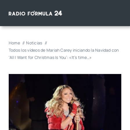
Saltar
al
contenido
Home
Noticias
Todos los vídeos de Mariah Carey iniciando la Navidad con
‘All I Want for Christmas Is You’: «It’s time…»