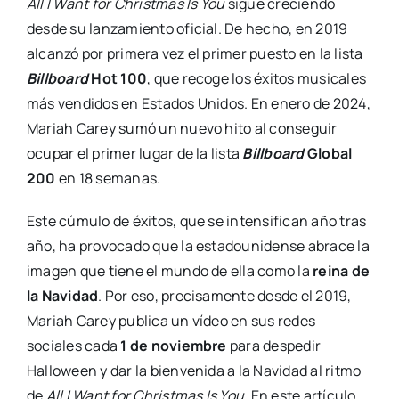
All I Want for Christmas Is You
sigue creciendo
desde su lanzamiento oficial. De hecho, en 2019
alcanzó por primera vez el primer puesto en la lista
Billboard
Hot 100
, que recoge los éxitos musicales
más vendidos en Estados Unidos. En enero de 2024,
Mariah Carey sumó un nuevo hito al conseguir
ocupar el primer lugar de la lista
Billboard
Global
200
en 18 semanas.
Este cúmulo de éxitos, que se intensifican año tras
año, ha provocado que la estadounidense abrace la
imagen que tiene el mundo de ella como la
reina de
la Navidad
. Por eso, precisamente desde el 2019,
Mariah Carey publica un vídeo en sus redes
sociales cada
1 de noviembre
para despedir
Halloween y dar la bienvenida a la Navidad al ritmo
de
All I Want for Christmas Is You
. En este artículo,