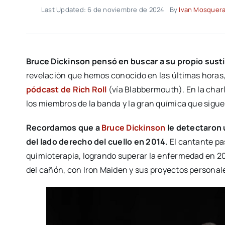
Last Updated: 6 de noviembre de 2024
By
Ivan Mosquer
Bruce Dickinson
pensó en buscar a su propio susti
revelación que hemos conocido en las últimas horas, g
pódcast de Rich Roll
(vía Blabbermouth). En la charl
los miembros de la banda y la gran química que sigue 
Recordamos que a
Bruce Dickinson
le detectaron u
del lado derecho del cuello en 2014.
El cantante pa
quimioterapia, logrando superar la enfermedad en 201
del cañón, con Iron Maiden y sus proyectos personal