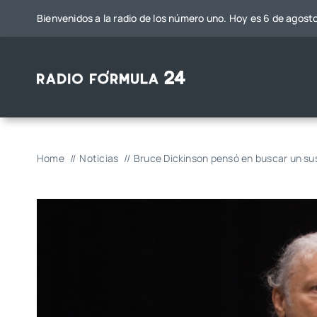
Saltar
Bienvenidos a la radio de los número uno. Hoy es 6 de agost
al
contenido
Home
Noticias
Bruce Dickinson pensó en buscar un sus