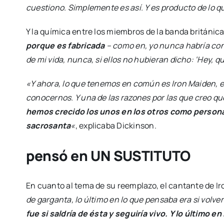
cuestiono. Simplemente es así. Y es producto de lo
Y la química entre los miembros de la banda británic
porque es fabricada
– como en, yo nunca habría con
de mi vida, nunca, si ellos no hubieran dicho: ‘Hey,
«Y ahora, lo que tenemos en común es Iron Maiden, e
conocernos. Y una de las razones por las que creo qu
hemos crecido los unos en los otros como persona
sacrosanta
«
, explicaba Dickinson.
pensó en UN SUSTITUTO
En cuanto al tema de su reemplazo, el cantante de 
de garganta, lo último en lo que pensaba era si volver
fue si saldría de ésta y seguiría vivo. Y lo último 