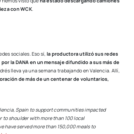
 y hemos visto que
ha estado descargando camiones
mpieza con WCK
.
des sociales. Eso sí,
la productora utilizó sus redes
s por la DANA en un mensaje difundido a sus más de
rés lleva ya una semana trabajando en Valencia. Allí,
oración de más de un centenar de voluntarios,
alencia, Spain to support communities impacted
r to shoulder with more than 100 local
 we have served more than 150,000 meals to