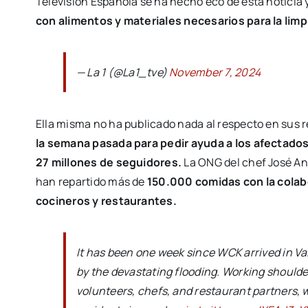
Televisión Española se ha hecho eco de esta noticia
con alimentos y materiales necesarios para la li
— La 1 (@La1_tve)
November 7, 2024
Ella misma no ha publicado nada al respecto en sus re
la semana pasada para pedir ayuda a los afectado
27 millones de seguidores.
La ONG del chef José And
han repartido más de
150.000 comidas con la colab
cocineros y restaurantes.
It has been one week since WCK arrived in V
by the devastating flooding. Working shoulde
volunteers, chefs, and restaurant partners,