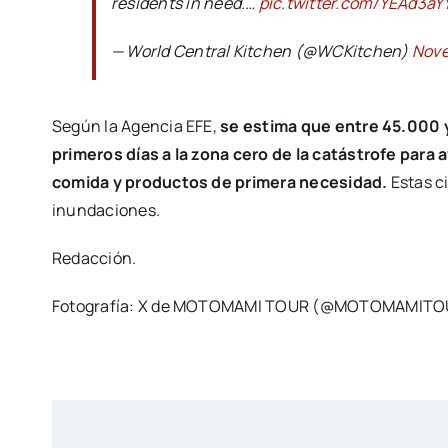
residents in need.…
pic.twitter.com/YEAd3aY
— World Central Kitchen (@WCKitchen)
Nove
Según la Agencia EFE,
se estima que entre 45.000 y
primeros días a la zona cero de la catástrofe para 
comida y productos de primera necesidad.
Estas ci
inundaciones.
Redacción.
Fotografía: X de MOTOMAMI TOUR (@MOTOMAMlTO