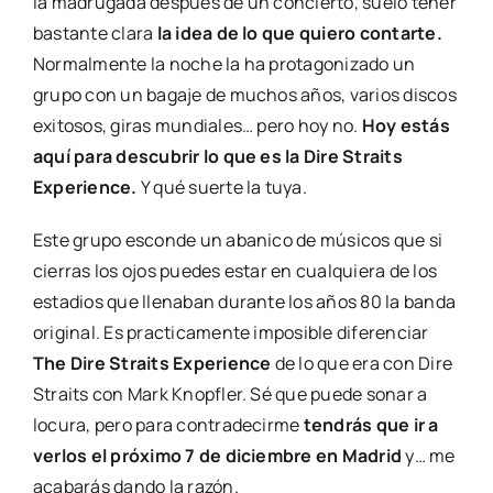
la madrugada después de un concierto, suelo tener
bastante clara
la idea de lo que quiero contarte.
Normalmente la noche la ha protagonizado un
grupo con un bagaje de muchos años, varios discos
exitosos, giras mundiales… pero hoy no.
Hoy estás
aquí para descubrir lo que es la Dire Straits
Experience.
Y qué suerte la tuya.
Este grupo esconde un abanico de músicos que si
cierras los ojos puedes estar en cualquiera de los
estadios que llenaban durante los años 80 la banda
original. Es practicamente imposible diferenciar
The Dire Straits Experience
de lo que era con Dire
Straits con Mark Knopfler. Sé que puede sonar a
locura, pero para contradecirme
tendrás que ir a
verlos el próximo 7 de diciembre en Madrid
y… me
acabarás dando la razón.