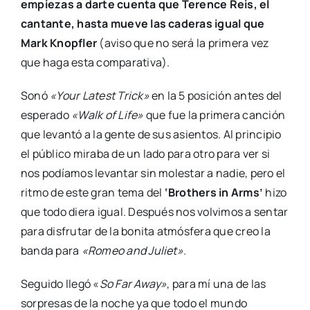
empiezas a darte cuenta que Terence Reis, el
cantante, hasta mueve las caderas igual que
Mark Knopfler
(aviso que no será la primera vez
que haga esta comparativa).
Sonó
«Your Latest Trick»
en la 5 posición antes del
esperado
«Walk of Life»
que fue la primera canción
que levantó a la gente de sus asientos. Al principio
el público miraba de un lado para otro para ver si
nos podíamos levantar sin molestar a nadie, pero el
ritmo de este gran tema del
‘Brothers in Arms’
hizo
que todo diera igual. Después nos volvimos a sentar
para disfrutar de la bonita atmósfera que creo la
banda para
«Romeo and Juliet».
Seguido llegó «
So Far Away»
, para mí una de las
sorpresas de la noche ya que todo el mundo