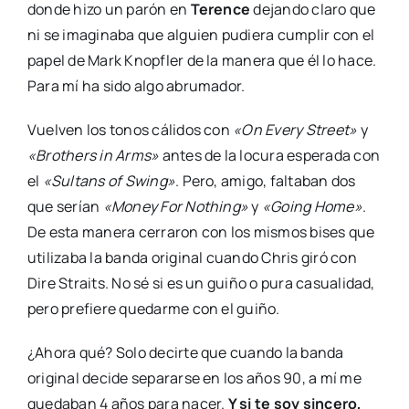
donde hizo un parón en
Terence
dejando claro que
ni se imaginaba que alguien pudiera cumplir con el
papel de Mark Knopfler de la manera que él lo hace.
Para mí ha sido algo abrumador.
Vuelven los tonos cálidos con
«On Every Street»
y
«Brothers in Arms»
antes de la locura esperada con
el
«Sultans of Swing»
. Pero, amigo, faltaban dos
que serían
«Money For Nothing»
y
«Going Home»
.
De esta manera cerraron con los mismos bises que
utilizaba la banda original cuando Chris giró con
Dire Straits. No sé si es un guiño o pura casualidad,
pero prefiere quedarme con el guiño.
¿Ahora qué? Solo decirte que cuando la banda
original decide separarse en los años 90, a mí me
quedaban 4 años para nacer.
Y si te soy sincero,