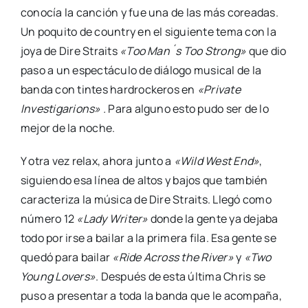
conocía la canción y fue una de las más coreadas.
Un poquito de country en el siguiente tema con la
joya de Dire Straits
«Too Man´s Too Strong»
que dio
paso a un espectáculo de diálogo musical de la
banda con tintes hardrockeros en
«Private
Investigarions» .
Para alguno esto pudo ser de lo
mejor de la noche.
Y otra vez relax, ahora junto a
«Wild West End»
,
siguiendo esa línea de altos y bajos que también
caracteriza la música de Dire Straits. Llegó como
número 12
«Lady Writer»
donde la gente ya dejaba
todo por irse a bailar a la primera fila. Esa gente se
quedó para bailar
«Ride Across the River»
y
«Two
Young Lovers»
. Después de esta última Chris se
puso a presentar a toda la banda que le acompaña,