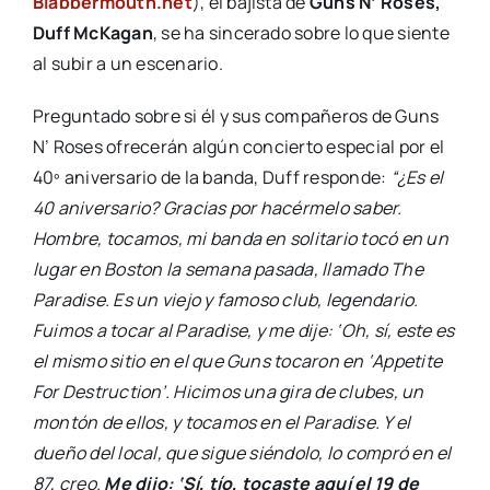
Blabbermouth.net
), el bajista de
Guns N’ Roses,
Duff McKagan
, se ha sincerado sobre lo que siente
al subir a un escenario.
Preguntado sobre si él y sus compañeros de Guns
N’ Roses ofrecerán algún concierto especial por el
40º aniversario de la banda, Duff responde:
“¿Es el
40 aniversario? Gracias por hacérmelo saber.
Hombre, tocamos, mi banda en solitario tocó en un
lugar en Boston la semana pasada, llamado The
Paradise. Es un viejo y famoso club, legendario.
Fuimos a tocar al Paradise, y me dije: ‘Oh, sí, este es
el mismo sitio en el que Guns tocaron en ‘Appetite
For Destruction’. Hicimos una gira de clubes, un
montón de ellos, y tocamos en el Paradise. Y el
dueño del local, que sigue siéndolo, lo compró en el
87, creo.
Me dijo: ‘Sí, tío, tocaste aquí el 19 de