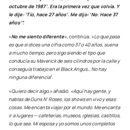
octubre de 1987’. Era la primera vez que volvía. Y
le dije: ‘Tío, hace 27 años’. Me dijo: ‘No. Hace 37
años’”.
«
No me siento diferente
«, continúa. «
Lo que pasa
es que si dices una cifra como 37 o 40 años, suena
a mucho tiempo, pero sigo siendo el tipo que
conducía su Maverick de seis cilindros por la calle y
conseguía trabajo en el Black Angus… No hay
ninguna diferencia
”.
«
Quiero decir algo
,» añadió.
«Aquí hay gente, y
hablas de Guns N’ Roses, los shows en vivo y esas
cosas. Me encanta viajar por el mundo. Me encanta
ir a lugares — cafeterías, museos, iglesias, castillos,
lo que sea. Mi esposa y yo somos unos completos