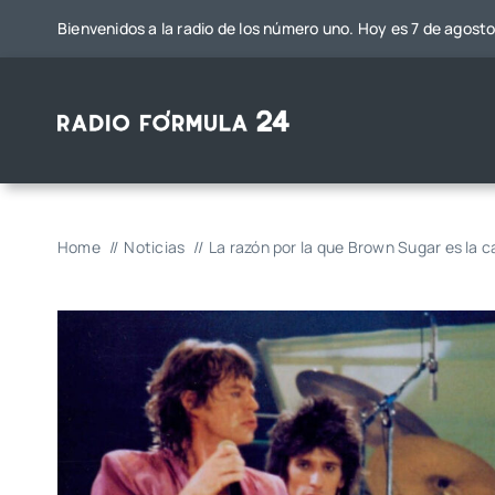
Saltar
Bienvenidos a la radio de los número uno. Hoy es 7 de agost
al
contenido
Home
Noticias
La razón por la que Brown Sugar es la c