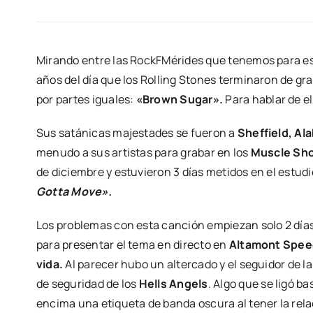
Mirando entre las RockFMérides que tenemos para es
años del día que los Rolling Stones terminaron de gr
por partes iguales:
«Brown Sugar».
Para hablar de el
Sus satánicas majestades se fueron a
Sheffield, Al
menudo a sus artistas para grabar en los
Muscle Sho
de diciembre y estuvieron 3 días metidos en el estudi
Gotta Move».
Los problemas con esta canción empiezan solo 2 días
para presentar el tema en directo en
Altamont Speed
vida.
Al parecer hubo un altercado y el seguidor de 
de seguridad de los
Hells Angels
. Algo que se ligó b
encima una etiqueta de banda oscura al tener la rel