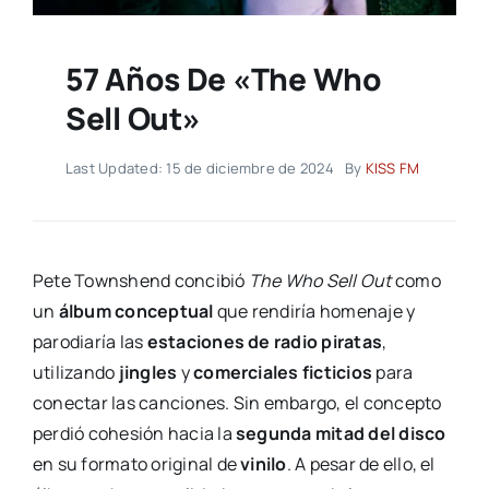
57 Años De «The Who
Sell Out»
Last Updated: 15 de diciembre de 2024
By
KISS FM
Pete Townshend concibió
The Who Sell Out
como
un
álbum conceptual
que rendiría homenaje y
parodiaría las
estaciones de radio piratas
,
utilizando
jingles
y
comerciales ficticios
para
conectar las canciones. Sin embargo, el concepto
perdió cohesión hacia la
segunda mitad del disco
en su formato original de
vinilo
. A pesar de ello, el