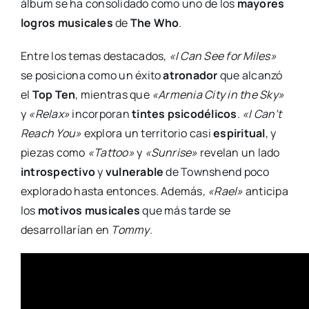
álbum se ha consolidado como uno de los
mayores
logros musicales
de
The Who
.
Entre los temas destacados,
«I Can See for Miles»
se posiciona como un éxito
atronador
que alcanzó
el
Top Ten
, mientras que
«Armenia City in the Sky»
y
«Relax»
incorporan
tintes psicodélicos
.
«I Can’t
Reach You»
explora un territorio casi
espiritual
, y
piezas como
«Tattoo»
y
«Sunrise»
revelan un lado
introspectivo
y
vulnerable
de Townshend poco
explorado hasta entonces. Además,
«Rael»
anticipa
los
motivos musicales
que más tarde se
desarrollarían en
Tommy
.