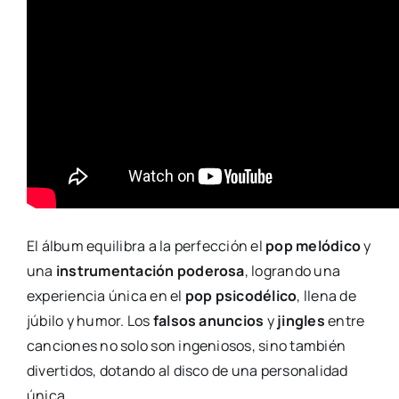
El álbum equilibra a la perfección el
pop melódico
y
una
instrumentación poderosa
, logrando una
experiencia única en el
pop psicodélico
, llena de
júbilo y humor. Los
falsos anuncios
y
jingles
entre
canciones no solo son ingeniosos, sino también
divertidos, dotando al disco de una personalidad
única.