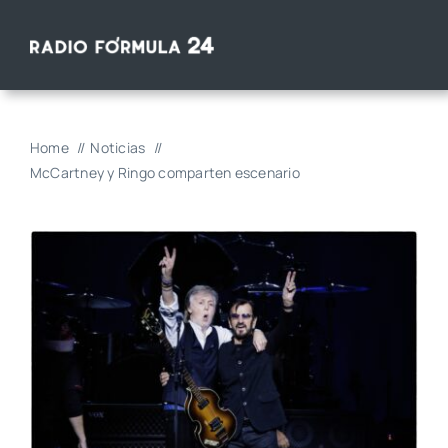
Saltar
al
contenido
Home
Noticias
McCartney y Ringo comparten escenario