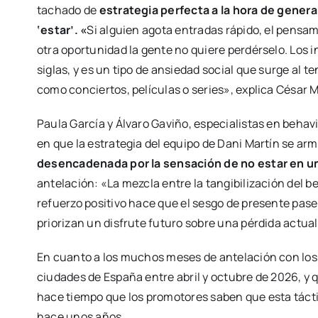
tachado de
estrategia perfecta a la hora de gener
‘estar’. «
Si alguien agota entradas rápido, el pensam
otra oportunidad la gente no quiere perdérselo. Los 
siglas, y es un tipo de ansiedad social que surge al 
como conciertos, películas o series», explica César 
Paula García y Álvaro Gaviño, especialistas en beh
en que la estrategia del equipo de Dani Martín se ar
desencadenada por la sensación de no estar en u
antelación: «La mezcla entre la tangibilización del be
refuerzo positivo hace que el sesgo de presente pase
priorizan un disfrute futuro sobre una pérdida actual
En cuanto a los muchos meses de antelación con los
ciudades de España entre abril y octubre de 2026, y
hace tiempo que los promotores saben que esta tácti
hace unos años.