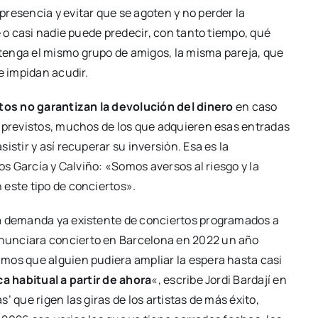
presencia y evitar que se agoten y no perder la
e o casi nadie puede predecir, con tanto tiempo, qué
tenga el mismo grupo de amigos, la misma pareja, que
e impidan acudir.
os no garantizan la devolución del dinero
en caso
imprevistos, muchos de los que adquieren esas entradas
istir y así recuperar su inversión. Esa es la
os García y Calviño: «Somos aversos al riesgo y la
 este tipo de conciertos».
na demanda ya existente de conciertos programados a
nunciara concierto en Barcelona en 2022 un año
mos que alguien pudiera ampliar la espera hasta casi
ca habitual a partir de ahora
«, escribe Jordi Bardají en
 que rigen las giras de los artistas de más éxito,