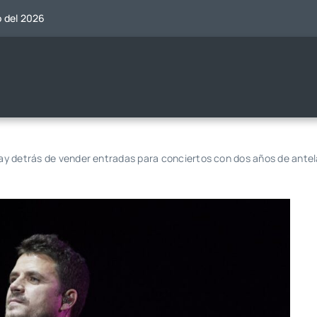
o del 2026
 hay detrás de vender entradas para conciertos con dos años de ante