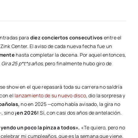
entradas para
diez conciertos consecutivos
entre el
iZink Center. El aviso de cada nueva fecha fue un
amente
hasta completar la decena. Por aquel entonces,
a
Gira 25 p*t*s años
, pero finalmente hubo giro de
se show en el que repasará toda su carrera no saldría
 con el
lanzamiento de su nuevo disco
, dio la sorpresa y
pañolas,
no en 2025 —como había avisado, la gira no
, sino
¡en 2026!
Sí, con casi dos años de antelación.
 yendo un poco la pinza a todos».
«Te quiero, pero no
o celebrar mi cumpleaños, que es la semana que viene,