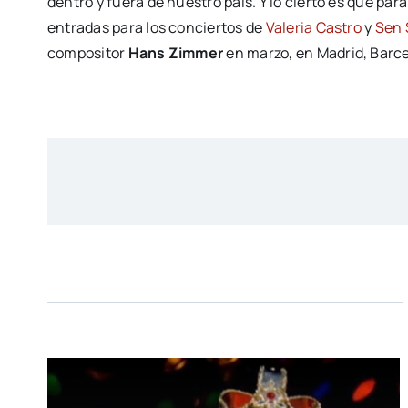
dentro y fuera de nuestro país. Y lo cierto es que par
entradas para los conciertos de
Valeria Castro
y
Sen 
compositor
Hans Zimmer
en marzo, en Madrid, Barcel