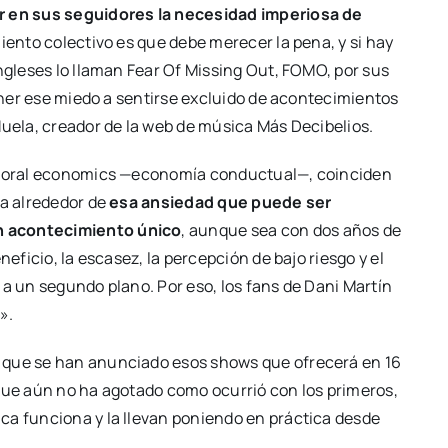
ar en sus seguidores la necesidad imperiosa de
iento colectivo es que debe merecer la pena, y si hay
ingleses lo llaman Fear Of Missing Out, FOMO, por sus
tener ese miedo a sentirse excluido de acontecimientos
Muela, creador de la web de música Más Decibelios.
avioral economics —economía conductual—, coinciden
ma alrededor de
esa ansiedad que puede ser
n acontecimiento único
, aunque sea con dos años de
neficio, la escasez, la percepción de bajo riesgo y el
 a un segundo plano. Por eso, los fans de Dani Martín
».
 que se han anunciado esos shows que ofrecerá en 16
 que aún no ha agotado como ocurrió con los primeros,
ca funciona y la llevan poniendo en práctica desde