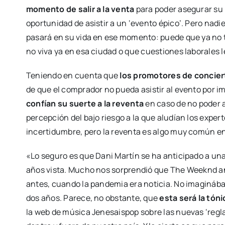
momento de salir a la venta
para poder asegurar su 
oportunidad de asistir a un ‘evento épico’. Pero nadi
pasará en su vida en ese momento: puede que ya no 
no viva ya en esa ciudad o que cuestiones laborales l
Teniendo en cuenta que
los promotores de conciert
de que el comprador no pueda asistir al evento por 
confían su suerte a la reventa
en caso de no poder as
percepción del bajo riesgo a la que aludían los expert
incertidumbre, pero la reventa es algo muy común en
«Lo seguro es que Dani Martín se ha anticipado a u
años vista. Mucho nos sorprendió que The Weeknd a
antes, cuando la pandemia era noticia. No imaginába
dos años. Parece, no obstante, que
esta será la tóni
la web de música Jenesaispop sobre las nuevas ‘reglas’