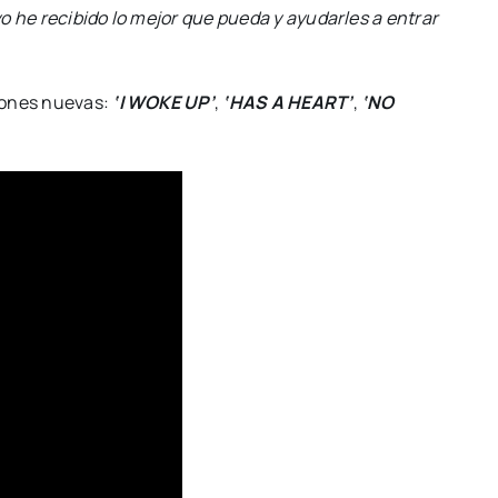
o he recibido lo mejor que pueda y ayudarles a entrar
iones nuevas:
‘I WOKE UP’
,
‘HAS A HEART’
,
‘NO