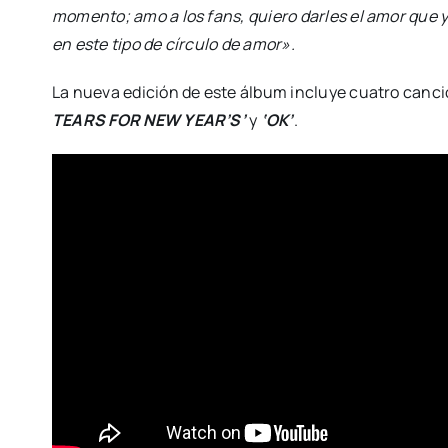
momento; amo a los fans, quiero darles el amor que y
en este tipo de círculo de amor».
La nueva edición de este álbum incluye cuatro canc
TEARS FOR NEW YEAR’S’
y
‘OK’
.