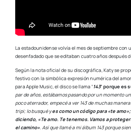
La estadounidense volvía el mes de septiembre con 
desenfadado que se editaban cuatro años después d
Según la nota oficial de su discográfica, Katy se p
festivo con la simbólica expresión numérica del amor
para Apple Music, el disco se llama
‘
143
‘ porque es 
par de años, estábamos pasando por un momento un p
poco aterrador, empecé a ver 143 de muchas maneras 
tripi; lo busqué y
es como un código para «te amo»;
diciendo, «Te amo. Te tenemos. Vamos a proteger
el camino»
. Así que llamé a mi álbum 143 porque si