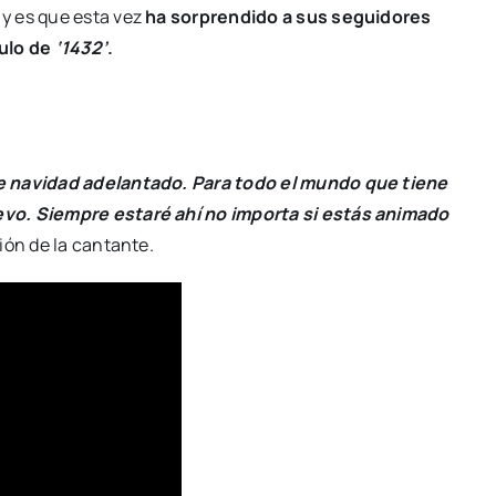
y es que esta vez
ha sorprendido a sus seguidores
tulo de
‘1432’
.
de navidad adelantado. Para todo el mundo que tiene
evo. Siempre estaré ahí no importa si estás animado
ción de la cantante.