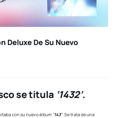
ión Deluxe De Su Nuevo
sco se titula
‘1432’.
eitaba con su nuevo álbum
‘143’
. Se trata de una