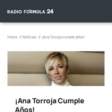
Saltar
al
contenido
Home
Noticias
¡Ana Torroja cumple años!
¡Ana Torroja Cumple
Años!