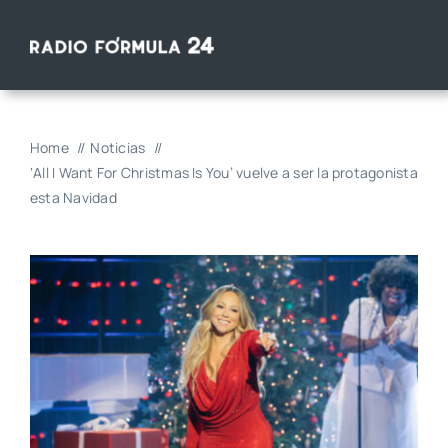
Saltar
al
contenido
Home
Noticias
‘All I Want For Christmas Is You’ vuelve a ser la protagonista
esta Navidad