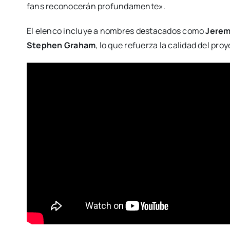
fans reconocerán profundamente».
El elenco incluye a nombres destacados como
Jerem
Stephen Graham
, lo que refuerza la calidad del proy