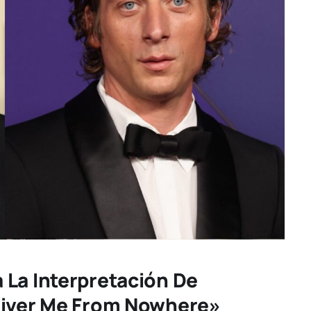
 La Interpretación De
liver Me From Nowhere»