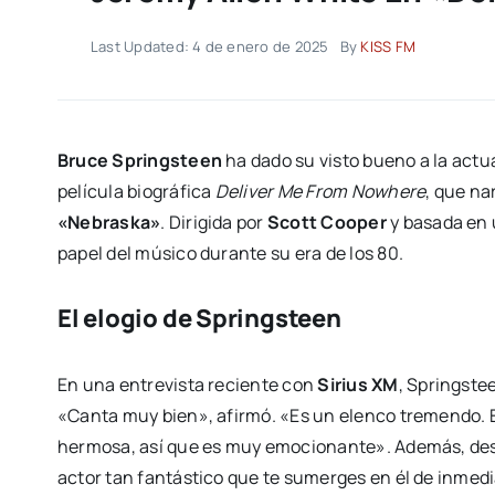
Last Updated: 4 de enero de 2025
By
KISS FM
Bruce Springsteen
ha dado su visto bueno a la actu
película biográfica
Deliver Me From Nowhere
, que na
«Nebraska»
. Dirigida por
Scott Cooper
y basada en u
papel del músico durante su era de los 80.
El elogio de Springsteen
En una entrevista reciente con
Sirius XM
, Springste
«Canta muy bien», afirmó. «Es un elenco tremendo. El
hermosa, así que es muy emocionante». Además, dest
actor tan fantástico que te sumerges en él de inmedi