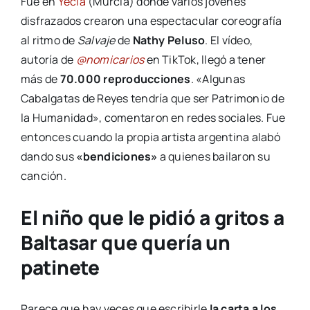
Fue en
Yecla
(Murcia) donde varios jóvenes
disfrazados crearon una espectacular coreografía
al ritmo de
Salvaje
de
Nathy Peluso
. El vídeo,
autoría de
@nomicarios
en TikTok, llegó a tener
más de
70.000 reproducciones
. «Algunas
Cabalgatas de Reyes tendría que ser Patrimonio de
la Humanidad», comentaron en redes sociales. Fue
entonces cuando la propia artista argentina alabó
dando sus
«bendiciones»
a quienes bailaron su
canción.
El niño que le pidió a gritos a
Baltasar que quería un
patinete
Parece que hay veces que escribirle
la carta a los