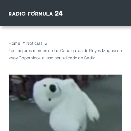
Saltar
al
contenido
Home
Noticias
Los mejores memes de las Cabalgatas de Reyes Magos: de
«soy Copérnico» al oso perjudicado de Cádiz