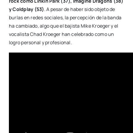
rock como Linkin Park (37), Imagine Dragons (38)
y Coldplay (53)
. A pesar de haber sido objeto de
burlas en redes sociales, la percepción de la banda
ha cambiado, algo que el bajista Mike Kroeger y el
vocalista Chad Kroeger han celebrado como un
logro personal y profesional.