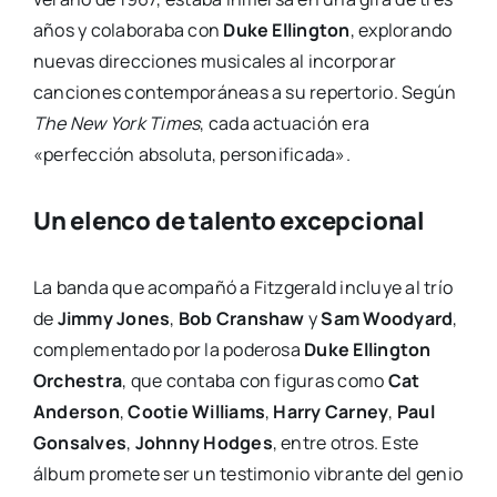
años y colaboraba con
Duke Ellington
, explorando
nuevas direcciones musicales al incorporar
canciones contemporáneas a su repertorio. Según
The New York Times
, cada actuación era
«perfección absoluta, personificada».
Un elenco de talento excepcional
La banda que acompañó a Fitzgerald incluye al trío
de
Jimmy Jones
,
Bob Cranshaw
y
Sam Woodyard
,
complementado por la poderosa
Duke Ellington
Orchestra
, que contaba con figuras como
Cat
Anderson
,
Cootie Williams
,
Harry Carney
,
Paul
Gonsalves
,
Johnny Hodges
, entre otros. Este
álbum promete ser un testimonio vibrante del genio