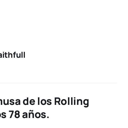
ithfull
musa de los Rolling
os 78 años.