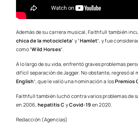
Además de su carrera musical, Faithfull también inc
chica de la motocicleta’
y
‘Hamlet’
, y fue consider
como
‘Wild Horses’
.
A lo largo de su vida, enfrentó graves problemas per
difícil separación de Jagger. No obstante, regresó a
English’
, que le valió una nominación a los
Premios
Faithfull también luchó contra varios problemas de 
en 2006,
hepatitis C
y
Covid-19
en 2020.
Redacción (Agencias)