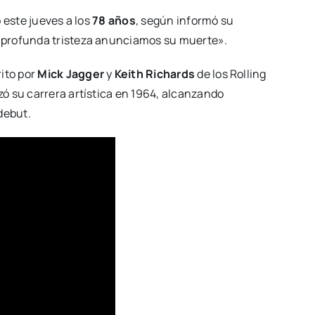
 este jueves a los
78 años
, según informó su
 profunda tristeza anunciamos su muerte».
rito por
Mick Jagger
y
Keith Richards
de los Rolling
 su carrera artística en 1964, alcanzando
debut.