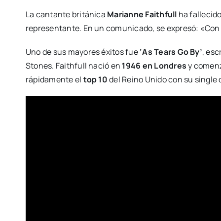
La cantante británica
Marianne Faithfull
ha fallecido
representante. En un comunicado, se expresó: «Con
Uno de sus mayores éxitos fue
‘As Tears Go By’
, esc
Stones. Faithfull nació en
1946 en Londres
y comenzó
rápidamente el
top 10
del Reino Unido con su single 