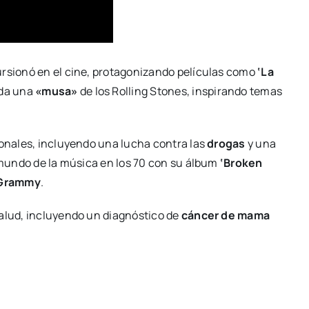
ursionó en el cine, protagonizando películas como
‘La
ada una
«musa»
de los Rolling Stones, inspirando temas
sonales, incluyendo una lucha contra las
drogas
y una
l mundo de la música en los 70 con su álbum
‘Broken
 Grammy
.
salud, incluyendo un diagnóstico de
cáncer de mama