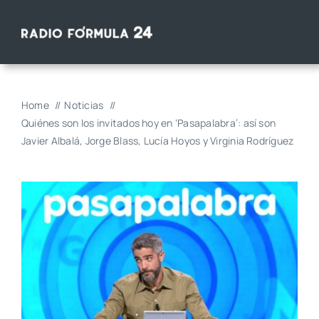
Saltar
al
contenido
Home
Noticias
Quiénes son los invitados hoy en ‘Pasapalabra’: así son
Javier Albalá, Jorge Blass, Lucía Hoyos y Virginia Rodríguez