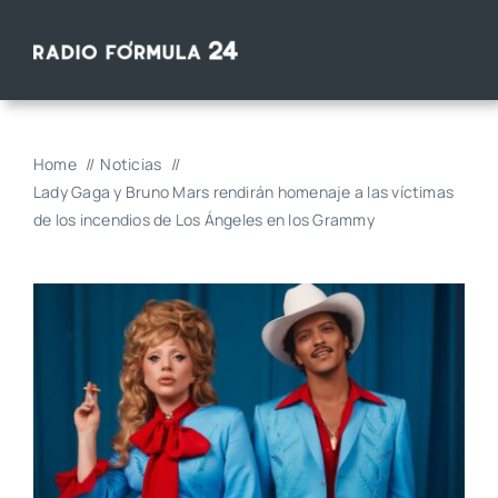
Saltar
al
contenido
Home
Noticias
Lady Gaga y Bruno Mars rendirán homenaje a las víctimas
de los incendios de Los Ángeles en los Grammy