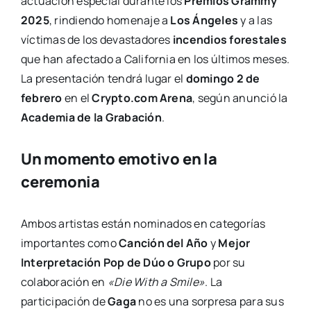
actuación especial durante los
Premios Grammy
2025
, rindiendo homenaje a
Los Ángeles
y a las
víctimas de los devastadores
incendios forestales
que han afectado a California en los últimos meses.
La presentación tendrá lugar el
domingo 2 de
febrero
en el
Crypto.com Arena
, según anunció la
Academia de la Grabación
.
Un momento emotivo en la
ceremonia
Ambos artistas están nominados en categorías
importantes como
Canción del Año
y
Mejor
Interpretación Pop de Dúo o Grupo
por su
colaboración en
«Die With a Smile»
. La
participación de
Gaga
no es una sorpresa para sus