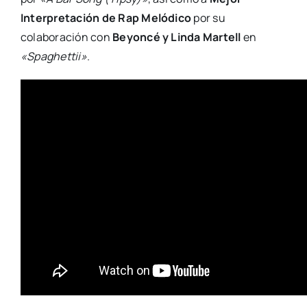
Interpretación de Rap Melódico
por su
colaboración con
Beyoncé y Linda Martell
en
«Spaghettii»
.