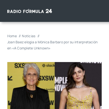
Saltar
al
contenido
Home
Noticias
Joan Baez elogia a Mónica Barbaro por su interpretación
en «A Complete Unknown»