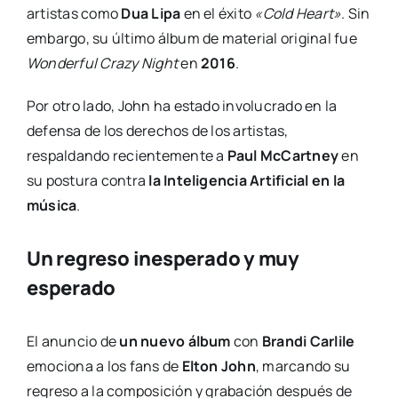
artistas como
Dua Lipa
en el éxito
«Cold Heart»
. Sin
embargo, su último álbum de material original fue
Wonderful Crazy Night
en
2016
.
Por otro lado, John ha estado involucrado en la
defensa de los derechos de los artistas,
respaldando recientemente a
Paul McCartney
en
su postura contra
la Inteligencia Artificial en la
música
.
Un regreso inesperado y muy
esperado
El anuncio de
un nuevo álbum
con
Brandi Carlile
emociona a los fans de
Elton John
, marcando su
regreso a la composición y grabación después de