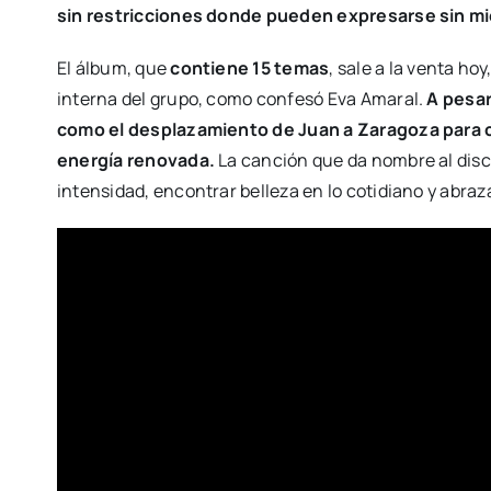
sin restricciones donde pueden expresarse sin mi
El álbum, que
contiene 15 temas
,
sale a la venta hoy
interna del grupo, como confesó Eva Amaral.
A pesar
como el desplazamiento de Juan a Zaragoza para cu
energía renovada.
La canción que da nombre al disc
intensidad, encontrar belleza en lo cotidiano y abrazar