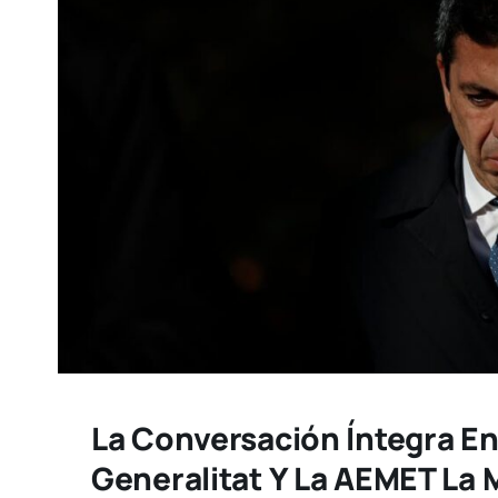
La Conversación Íntegra E
Generalitat Y La AEMET La