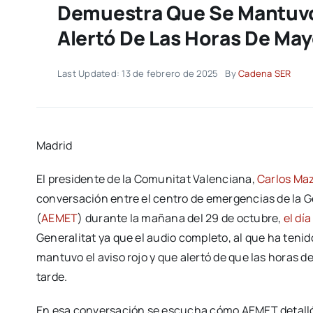
Demuestra Que Se Mantuvo 
Alertó De Las Horas De Ma
Last Updated: 13 de febrero de 2025
By
Cadena SER
Madrid
El presidente de la Comunitat Valenciana,
Carlos Ma
conversación entre el centro de emergencias de la Ge
(
AEMET
) durante la mañana del 29 de octubre,
el dí
Generalitat ya que el audio completo, al que ha te
mantuvo el aviso rojo y que alertó de que las horas de
tarde.
En esa conversación se escucha cómo AEMET detalló 