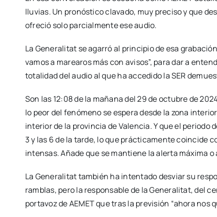
lluvias. Un pronóstico clavado, muy preciso y que des
ofreció solo parcialmente ese audio.
La Generalitat se agarró al principio de esa grabació
vamos a marearos más con avisos”, para dar a entende
totalidad del audio al que ha accedido la SER demuest
Son las 12:08 de la mañana del 29 de octubre de 2024
lo peor del fenómeno se espera desde la zona interior d
interior de la provincia de Valencia. Y que el periodo
3 y las 6 de la tarde, lo que prácticamente coincide c
intensas. Añade que se mantiene la alerta máxima o 
La Generalitat también ha intentado desviar su respo
ramblas, pero la responsable de la Generalitat, del 
portavoz de AEMET que tras la previsión “ahora nos q