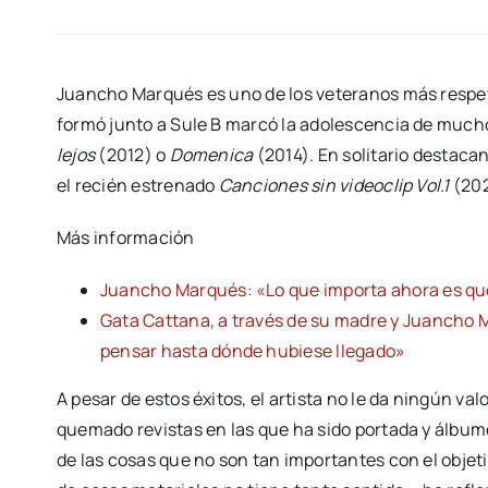
Juancho Marqués es uno de los veteranos más respet
formó junto a Sule B marcó la adolescencia de muc
lejos
(2012) o
Domenica
(2014). En solitario destaca
el recién estrenado
Canciones sin videoclip Vol.1
(20
Más información
Juancho Marqués: «Lo que importa ahora es que
Gata Cattana, a través de su madre y Juancho 
pensar hasta dónde hubiese llegado»
A pesar de estos éxitos, el artista no le da ningún va
quemado revistas en las que ha sido portada y álbum
de las cosas que no son tan importantes con el obje