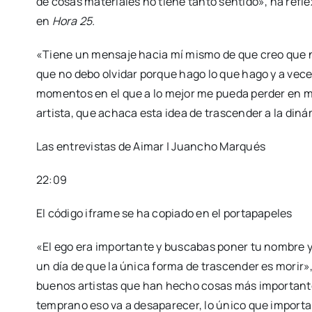
de cosas materiales no tiene tanto sentido», ha ref
en
Hora 25.
«Tiene un mensaje hacia mí mismo de que creo que no
que no debo olvidar porque hago lo que hago y a veces
momentos en el que a lo mejor me pueda perder en mi 
artista, que achaca esta idea de trascender a la din
Las entrevistas de Aimar | Juancho Marqués
22:09
El código iframe se ha copiado en el portapapeles
«El ego era importante y buscabas poner tu nombre y
un día de que la única forma de trascender es mori
buenos artistas que han hecho cosas más importantes
temprano eso va a desaparecer, lo único que importa e