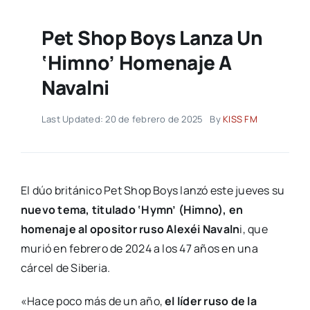
Pet Shop Boys Lanza Un
‘himno’ Homenaje A
Navalni
Last Updated: 20 de febrero de 2025
By
KISS FM
El dúo británico Pet Shop Boys lanzó este jueves su
nuevo tema, titulado ‘Hymn’ (Himno), en
homenaje al opositor ruso Alexéi Navaln
i, que
murió en febrero de 2024 a los 47 años en una
cárcel de Siberia.
«Hace poco más de un año,
el líder ruso de la