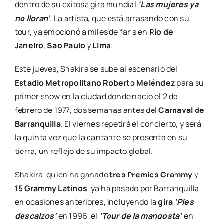
dentro de su exitosa gira mundial
‘Las mujeres ya
no lloran’
. La artista, que está arrasando con su
tour, ya emocionó a miles de fans en
Río de
Janeiro
,
Sao Paulo
y
Lima
.
Este jueves, Shakira se sube al escenario del
Estadio Metropolitano Roberto Meléndez
para su
primer show en la ciudad donde nació el 2 de
febrero de 1977, dos semanas antes del
Carnaval de
Barranquilla
. El viernes repetirá el concierto, y será
la quinta vez que la cantante se presenta en su
tierra, un reflejo de su impacto global.
Shakira, quien ha ganado
tres Premios Grammy
y
15 Grammy Latinos
, ya ha pasado por Barranquilla
en ocasiones anteriores, incluyendo la
gira
‘Pies
descalzos’
en 1996, el
‘Tour de la mangosta’
en