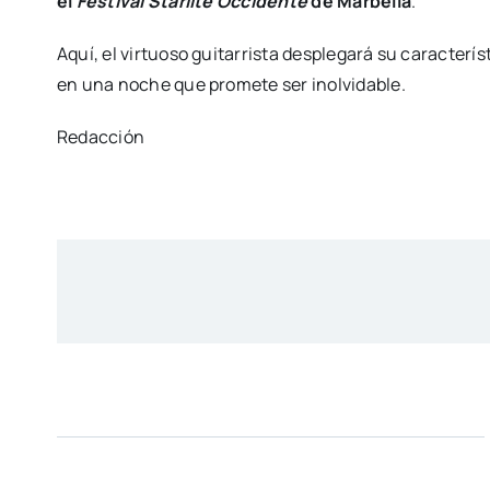
el
Festival Starlite Occidente
de Marbella
.
Aquí, el virtuoso guitarrista desplegará su caracterí
en una noche que promete ser inolvidable.
Redacción