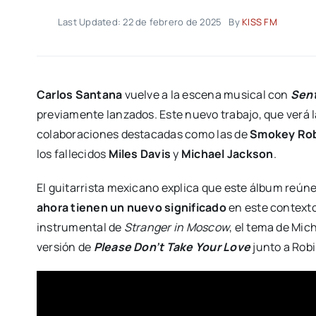
Last Updated: 22 de febrero de 2025
By
KISS FM
Carlos Santana
vuelve a la escena musical con
Sent
previamente lanzados. Este nuevo trabajo, que verá l
colaboraciones destacadas como las de
Smokey Ro
los fallecidos
Miles Davis
y
Michael Jackson
.
El guitarrista mexicano explica que este álbum reúne
ahora tienen un nuevo significado
en este contexto
instrumental de
Stranger in Moscow
, el tema de Mic
versión de
Please Don’t Take Your Love
junto a Rob