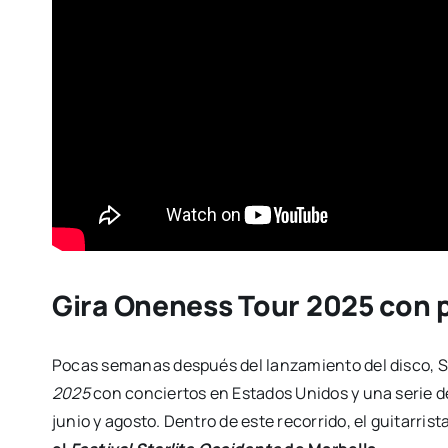
Gira Oneness Tour 2025 con 
Pocas semanas después del lanzamiento del disco, S
2025
con conciertos en Estados Unidos y una serie d
junio y agosto. Dentro de este recorrido, el guitarri