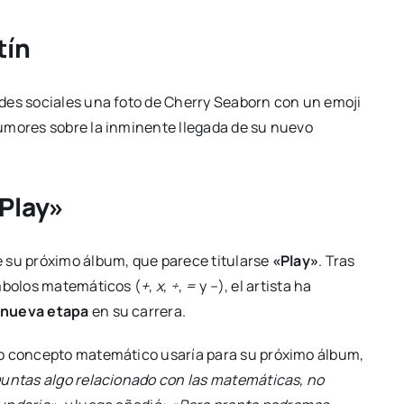
tín
des sociales una foto de Cherry Seaborn con un emoji
 rumores sobre la inminente llegada de su nuevo
Play»
 su próximo álbum, que parece titularse
«Play»
. Tras
ímbolos matemáticos (
+
,
x
,
÷
,
=
y
–
), el artista ha
nueva etapa
en su carrera.
ro concepto matemático usaría para su próximo álbum,
eguntas algo relacionado con las matemáticas, no