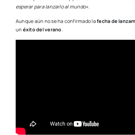
esperar para lanzarlo al mundo»
.
Aunque aún no se ha confirmado la
fecha de lanza
un
éxito del verano
.