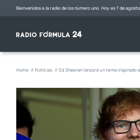
Saltar
Bienvenidos a la radio de los número uno. Hoy es 7 de agost
al
contenido
Home
Noticias
Ed Sheeran lanzará un tema inspirado 