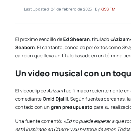
Last Updated: 24 de febrero de 2025
By
KISS FM
El próximo sencillo de
Ed Sheeran
, titulado
«Azizam
Seaborn
. El cantante, conocido por éxitos como
Sha
canción que lleva un título basado en un término per
Un video musical con un toqu
El videoclip de
Azizam
fue filmado recientemente en 
comediante
Omid Djalili
. Según fuentes cercanas, 
contado con un
gran presupuesto
para su realizaci
Una fuente comentó:
«Ed no puede esperar a que to
está inspirado en Cherry y su historia de amor. Todo