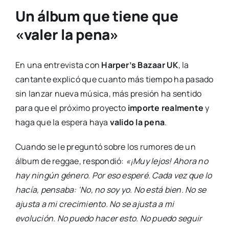
Un álbum que tiene que
«valer la pena»
En una entrevista con
Harper’s Bazaar UK
, la
cantante explicó que cuanto más tiempo ha pasado
sin lanzar nueva música, más presión ha sentido
para que el próximo proyecto
importe realmente
y
haga que la espera haya
valido la pena
.
Cuando se le preguntó sobre los rumores de un
álbum de reggae, respondió:
«¡Muy lejos! Ahora no
hay ningún género. Por eso esperé. Cada vez que lo
hacía, pensaba: ‘No, no soy yo. No está bien. No se
ajusta a mi crecimiento. No se ajusta a mi
evolución. No puedo hacer esto. No puedo seguir