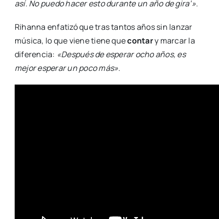
así. No puedo hacer esto durante un año de gira’»
.
Rihanna enfatizó que tras tantos años sin lanzar
música, lo que viene tiene que
contar
y marcar la
diferencia:
«Después de esperar ocho años, es
mejor esperar un poco más»
.