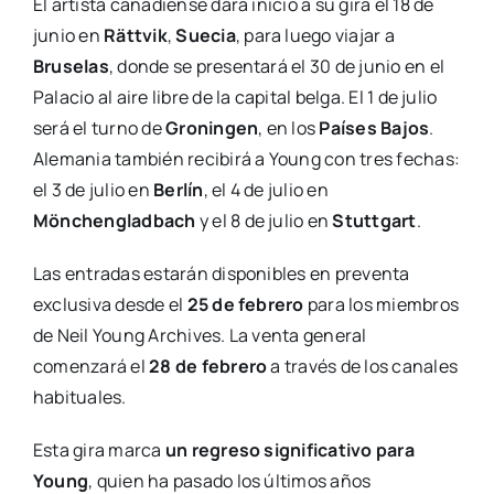
El artista canadiense dará inicio a su gira el 18 de
junio en
Rättvik
,
Suecia
, para luego viajar a
Bruselas
, donde se presentará el 30 de junio en el
Palacio al aire libre de la capital belga. El 1 de julio
será el turno de
Groningen
, en los
Países Bajos
.
Alemania también recibirá a Young con tres fechas:
el 3 de julio en
Berlín
, el 4 de julio en
Mönchengladbach
y el 8 de julio en
Stuttgart
.
Las entradas estarán disponibles en preventa
exclusiva desde el
25 de febrero
para los miembros
de Neil Young Archives. La venta general
comenzará el
28 de febrero
a través de los canales
habituales.
Esta gira marca
un regreso significativo para
Young
, quien ha pasado los últimos años