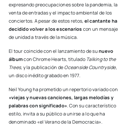
expresando preocupaciones sobre la pandemia, la
venta de entradas y el impacto ambiental de los
conciertos. A pesar de estos retos,
el cantante ha
decidido volver a los escenarios
con un mensaje
de unidad a través de la música.
El tour coincide con el lanzamiento de su
nuevo
álbum
con Chrome Hearts, titulado
Talking to the
Trees
, y la publicación de
Oceanside Countryside
,
un disco inédito grabado en 1977.
Neil Young ha prometido un repertorio variado con
«viejas y nuevas canciones, largas melodías y
palabras con significado»
. Con su característico
estilo, invita a su público a unirse a lo que ha
denominado «el Verano de la Democracia».