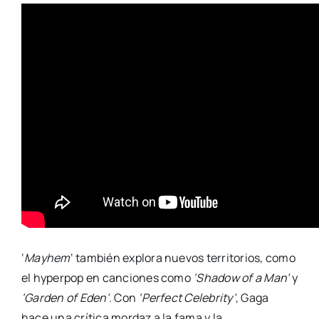
‘
Mayhem
‘ también explora nuevos territorios, como
el hyperpop en canciones como
‘Shadow of a Man’
y
‘Garden of Eden’
. Con
‘Perfect Celebrity’
, Gaga
hace una crítica mordaz a la fama y la