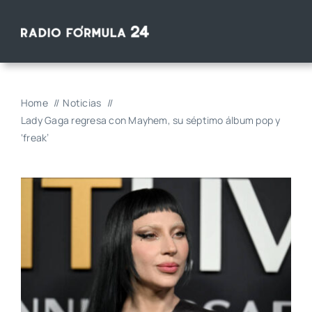
Saltar
al
contenido
Home
Noticias
Lady Gaga regresa con Mayhem, su séptimo álbum pop y
‘freak’