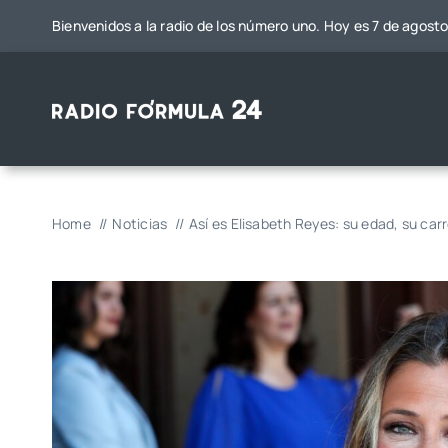
Saltar
Bienvenidos a la radio de los número uno. Hoy es 7 de agost
al
contenido
Home
Noticias
Así es Elisabeth Reyes: su edad, su c