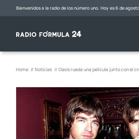
Saltar
Bienvenidos a la radio de los número uno. Hoy es 6 de agost
al
contenido
Home
Noticias
Oasis rueda una película junto con el c