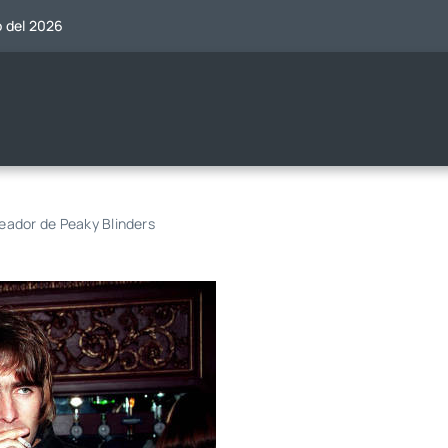
o del 2026
reador de Peaky Blinders