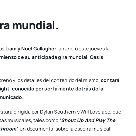
ira mundial.
nos
Liam y Noel Gallagher
, anunció este jueves la
ienzo de su anticipada gira mundial ‘Oasis
streno y los detalles del contenido del mismo,
contará
ight, conocido por ser la mente detrás de la
omunicado.
stará dirigida por Dylan Southern y Will Lovelace, que
tas musicales, tales como
‘Shout Up And Play The
throom’
, un documental sobre la escena musical