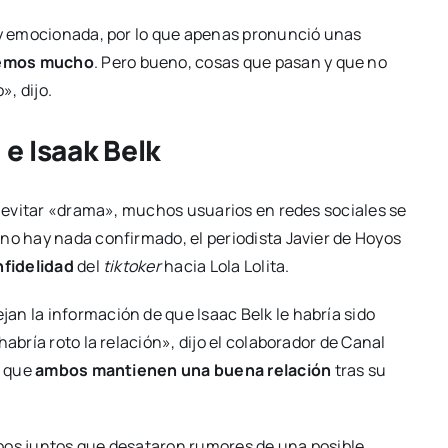
a y emocionada, por lo que apenas pronunció unas
remos mucho
. Pero bueno, cosas que pasan y que no
, dijo.
 e Isaak Belk
ra evitar «drama», muchos usuarios en redes sociales se
no hay nada confirmado, el periodista Javier de Hoyos
nfidelidad
del
tiktoker
hacia Lola Lolita.
an la información de que Isaac Belk le habría sido
abría roto la relación», dijo el colaborador de Canal
s que
ambos mantienen una buena relación
tras su
bos juntos que desataron rumores de una posible