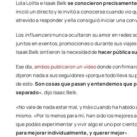
Lola Lolita e Isaak Belk
se conocieron precisamente 
inició un directo y le invitó a conocerse cuando vio q
atrevido a responder y ella consiguió iniciar una co
Los
influencers
nunca ocultaron su amor en redes s
juntos en eventos, promociones o durante sus viajes 
Isaak Belk sintieron la necesidad de
hacer pública s
Ese día,
ambos publicaron un vídeo
donde confirmaron
dijeron nada a sus seguidores «porque todo lleva 
de esto.
Son cosas que pasan y entendemos que pa
separado
«, dijo Isaac Belk.
«No vale de nada estar mal, y más cuando ha habido am
mismo. «Por lo menos para mí, han sido los mejores a
que podáis experimentar y vivir algo el uno por ciento
para mejorar individualmente, y querer mejor
«.