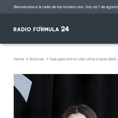
Saltar
Bienvenidos a la radio de los número uno. Hoy es 7 de agost
al
contenido
Home
Noticias
Qué pasó entre Lola Lolita e Isaac Belk: 