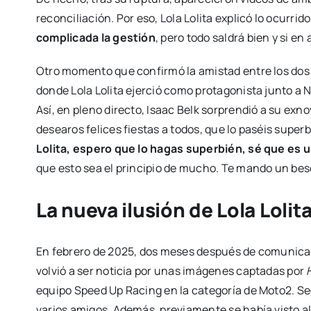
reconciliación. Por eso, Lola Lolita explicó lo ocurrido
complicada la gestión
, pero todo saldrá bien y si e
Otro momento que confirmó la amistad entre los do
donde Lola Lolita ejerció como protagonista junto a
Así, en pleno directo, Isaac Belk sorprendió a su ex
desearos felices fiestas a todos, que lo paséis super
Lolita, espero que lo hagas superbién, sé que es 
que esto sea el principio de mucho. Te mando un bes
La nueva ilusión de Lola Lolit
En febrero de 2025, dos meses después de comunicar s
volvió a ser noticia por unas imágenes captadas por
equipo Speed Up Racing en la categoría de Moto2. S
varios amigos. Además, previamente se había visto al d