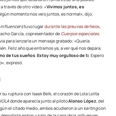
 a través de otro vídeo: «
Vivimos juntos, es
n algún momento nos veis juntos, es normal», dijo.
s
influencers
tuvo lugar
durante las preuvas de Neox
,
 Nacho García, copresentador de
Cuerpos especiales
.
novia para lanzarle un mensaje grabado: «Quería
bién. Feliz año que entramos ya, a ver qué nos depara.
uno de tus sueños
.
Estoy muy orgulloso de ti
. Espero
o», expresó.
a
u ruptura con Isaak Belk, el corazón de Lola Lolita
HOLA
donde aparecía junto al piloto
Alonso López
, del
egún el citado medio, ambos acudieron a un
karting
con
eportista entrar y salir de la casa de la
influencer
.