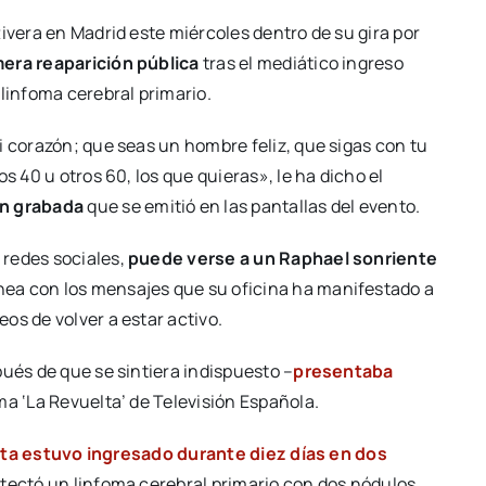
ivera en Madrid este miércoles dentro de su gira por
mera reaparición pública
tras el mediático ingreso
 linfoma cerebral primario.
i corazón; que seas un hombre feliz, que sigas con tu
s 40 u otros 60, los que quieras», le ha dicho el
ón grabada
que se emitió en las pantallas del evento.
 redes sociales,
puede verse a un Raphael sonriente
línea con los mensajes que su oficina ha manifestado a
os de volver a estar activo.
pués de que se sintiera indispuesto –
presentaba
ma ‘La Revuelta’ de Televisión Española.
ista estuvo ingresado durante diez días en dos
etectó un linfoma cerebral primario con dos nódulos