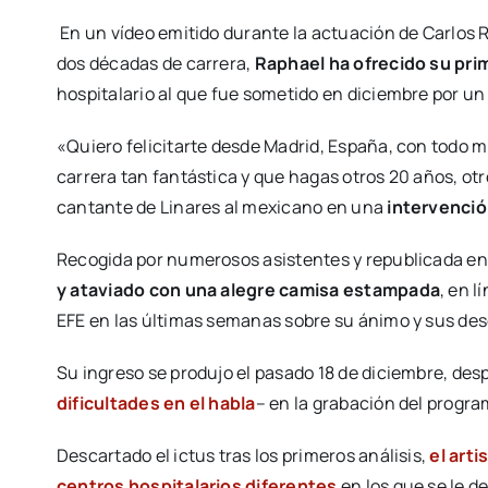
En un vídeo emitido durante la actuación de Carlos R
dos décadas de carrera,
Raphael ha ofrecido su pri
hospitalario al que fue sometido en diciembre por un
«Quiero felicitarte desde Madrid, España, con todo m
carrera tan fantástica y que hagas otros 20 años, otro
cantante de Linares al mexicano en una
intervenci
Recogida por numerosos asistentes y republicada en
y ataviado con una alegre camisa estampada
, en 
EFE en las últimas semanas sobre su ánimo y sus dese
Su ingreso se produjo el pasado 18 de diciembre, des
dificultades en el habla
– en la grabación del progra
Descartado el ictus tras los primeros análisis,
el art
centros hospitalarios diferentes
en los que se le d