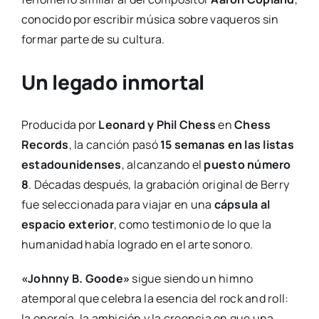
conocido por escribir música sobre vaqueros sin
formar parte de su cultura.
Un legado inmortal
Producida por
Leonard y Phil Chess
en
Chess
Records
, la canción pasó
15 semanas en las listas
estadounidenses
, alcanzando el
puesto número
8
. Décadas después, la grabación original de Berry
fue seleccionada para viajar en una
cápsula al
espacio exterior
, como testimonio de lo que la
humanidad había logrado en el arte sonoro.
«Johnny B. Goode»
sigue siendo un himno
atemporal que celebra la esencia del rock and roll:
la energía, la ambición y la creencia en que una