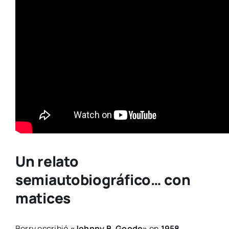
Un relato
semiautobiográfico… con
matices
Berry escribió
«Johnny B. Goode»
en
1958
,