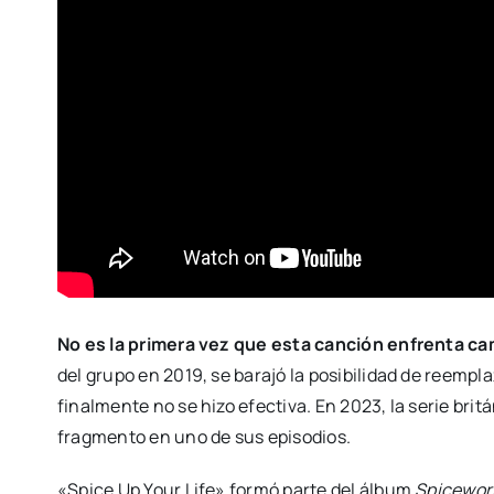
No es la primera vez que esta canción enfrenta c
del grupo en 2019, se barajó la posibilidad de reemp
finalmente no se hizo efectiva. En 2023, la serie brit
fragmento en uno de sus episodios.
«Spice Up Your Life» formó parte del álbum
Spicewor