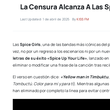
La Censura Alcanza A Las Sp
Last Updated: 1 de abril de 2025
By
KISS FM
Las
Spice Girls
, una de las bandas más icónicas del p
vez, no por un regreso a los escenarios ni por un nue
letras de su éxito «Spice Up Your Life»
, lanzado en
eliminar o modificar una frase de la canción tras reci
El verso en cuestión dice:
«Yellow man in Timbuktu.
Tombuctú. Color para mí y para ti
). Mientras algunas 
han eliminado por completo la línea para evitar contr