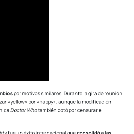
ambios
por motivos similares. Durante la gira de reunión
lazar «yellow» por «happy», aunque la modificación
ánica
Doctor Who
también optó por censurar el
ld
y fue un éxito internacional que
consolidó a las